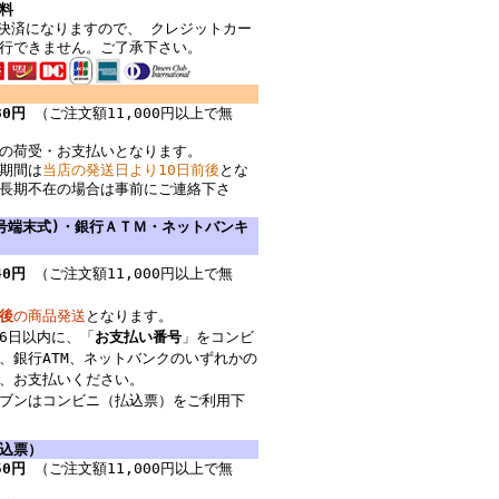
料
決済になりますので、 クレジットカー
行できません。ご了承下さい。
30円
（ご注文額11,000円以上で無
の荷受・お支払いとなります。
期間は
当店の発送日より10日前後
とな
長期不在の場合は事前にご連絡下さ
号端末式)・銀行ＡＴＭ・ネットバンキ
40円
（ご注文額11,000円以上で無
後
の商品発送
となります。
6日以内に、「
お支払い番号
」をコンビ
、銀行ATM、ネットバンクのいずれかの
、お支払いください。
ブンはコンビニ（払込票）をご利用下
込票）
50円
（ご注文額11,000円以上で無