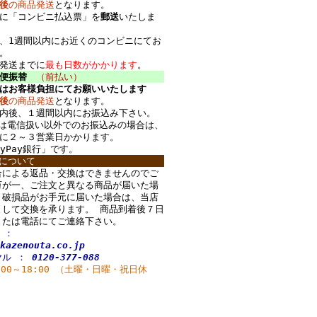
後
の商品発送
となります。
に「コンビニ払込票」を
郵送
いたしま
、1週間以内にお近くのコンビニにてお
。
発送までに
最も日数がかかります
。
郵便振替
（前払い）
はお客様負担にてお願いいたします
後
の商品発送
となります。
内後、１週間以内にお振込み下さい。
は電信扱い以外でのお振込みの場合は、
に２～３営業日かかります。
ayPay銀行
」です。
について
合による返品・交換はできませんのでご
万が一、ご注文と異なる商品が届いた場
・破損品がお手元に届いた場合は、当店
まして交換を承ります。 商品到着後７日
または電話にてご連絡下さい。
 ：
kazenouta.co.jp
ヤル ：
0120-377-088
00～18:00 （土曜・日曜・祝日休