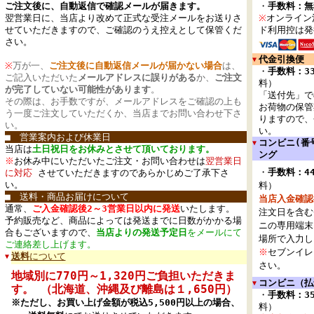
ご注文後に、自動返信で確認メールが届きます。
・
手数料：無
翌営業日に、当店より改めて正式な受注メールをお送りさ
※
オンライン
せていただきますので、ご確認のうえ控えとして保管くだ
ド利用控は発
さい。
代金引換便
▼
※
万が一、
ご注文後に自動返信メールが届かない場合
は、
・
手数料：3
ご記入いただいた
メールアドレスに誤りがある
か、
ご注文
料）
が完了していない可能性があります
。
「送付先」で
その際は、お手数ですが、メールアドレスをご確認の上も
お荷物の保管
う一度ご注文していただくか、当店までお問い合わせ下さ
りますので、
い。
い。
■ 営業案内および休業日
コンビニ(番
▼
当店は
土日祝日をお休みとさせて頂いております。
ング
※
お休み中にいただいたご注文・お問い合わせは
翌営業日
・
手数料：4
に対応
させていただきますのであらかじめご了承下さ
い。
料）
■ 送料・商品お届けについて
当店入金確認
通常、
ご入金確認後2～3営業日以内に発送
いたします。
注文日を含む
予約販売など、商品によっては発送までに日数がかかる場
ニの専用端末
合もございますので、
当店よりの発送予定日
をメールにて
場所で入力し
ご連絡差し上げます。
※
セブンイレ
送料
について
▼
さい。
地域別に770円～1,320円ご負担いただきま
コンビニ（払
▼
す。 （北海道、沖縄及び離島は１,650円）
・
手数料：3
※ただし、お買い上げ金額が税込5,500円以上の場合、
料）