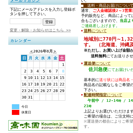
い。
メールマガジン
■ 送料・商品お届けについ
下記にメールアドレスを入力し登録ボ
通常、
ご入金確認後2～3営
タンを押して下さい。
予約販売など、商品によって
合もございますので、
当店よ
ご連絡差し上げます。
変更・解除・お知らせはこちら >>
送料
について
▼
地域別に770円～1,
カレンダー
す。 （北海道、沖縄及
※ただし、お買い上げ金額が
＜
2026年8月
＞
送料無料
にてお送りさ
日
月
火
水
木
金
土
運送便
について
▼
1
佐川急便
にてお届けい
2
3
4
5
6
7
8
9
10
11
12
13
14
15
基本的に
送り状には商品名
16
17
18
19
20
21
22
商品名の記載なしをご希望
下さい。
23
24
25
26
27
28
29
配達時間指定
について
▼
30
31
午前中
/
12-14
/
14
時
21
時
今日
上記よりお選びいただけま
休業日
ご希望の場合は、ご注文時
※運送便の都合によりご希
す。