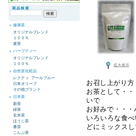
商品検索
健康茶
オリジナルブレンド
１００％
麦茶
ハーブティー
オリジナルブレンド
１００％
拡大表示
自然派化粧品
レクティ アールブルー
お召し上がり方
日本オリーブ
その他ブランド
お茶として・・
日本茶
いで
新茶
お好みで・・・
緑茶
玄米茶
いろいろな食べ
ほうじ茶
どにミックスし
番茶
こんぶ茶