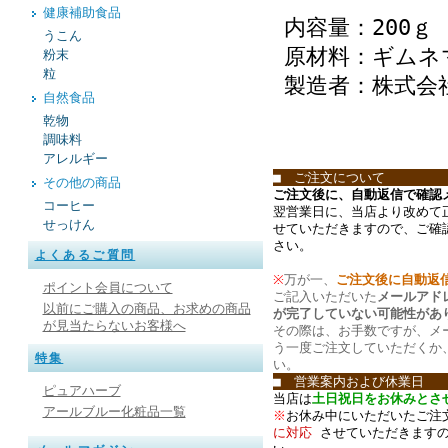
健康補助食品
内容量：200ｇ
うこん
原材料：ギムネ
粉末
粒
製造者：株式会
自然食品
乾物
調味料
アレルギー
■ ご注文について
その他の商品
ご注文後に、自動返信で確認
コーヒー
翌営業日に、当店より改めて
せっけん
せていただきますので、ご確
さい。
よくあるご質問
※
万が一、
ご注文後に自動返
ポイント会員について
ご記入いただいた
メールアド
以前にご購入の商品、お求めの商品
が完了していない可能性があ
が見当たらないお客様へ
その際は、お手数ですが、メ
う一度ご注文していただくか
特集
い。
■ 営業案内および休業日
ピュアハーブ
当店は
土日祝日をお休みとさ
アールブルー化粧品一覧
※
お休み中にいただいたご注
に対応
させていただきます