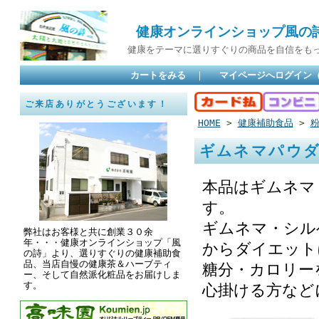
健康オンラインショップ風の
健康をテーマに選りすぐりの商品を自信をもって
カートをみる
｜
マイページへログイン
ご来店ありがとうございます！
HOME
>
健康補助食品
>
ギムネマパウダ
本品はギムネマ
す。
ギムネマ・シル
弊社はお客様と共に創業３０余
年・・・健康オンラインショップ「風
からダイエット
の詩」より、選りすぐりの健康補助食
品、当店自慢の健康茶＆ハーブティ
糖分・カロリー
ー、そして自然派化粧品をお届けしま
す。
心掛ける方など